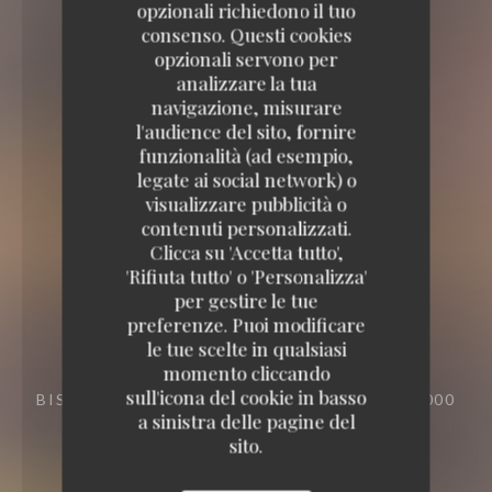
opzionali richiedono il tuo
consenso. Questi cookies
opzionali servono per
analizzare la tua
navigazione, misurare
l'audience del sito, fornire
funzionalità (ad esempio,
legate ai social network) o
visualizzare pubblicità o
contenuti personalizzati.
Clicca su 'Accetta tutto',
'Rifiuta tutto' o 'Personalizza'
per gestire le tue
preferenze. Puoi modificare
le tue scelte in qualsiasi
momento cliccando
sull'icona del cookie in basso
BISTRONOMIQUE
23 PL. DE CHAMBRE 57000
a sinistra delle pagine del
METZ
sito.