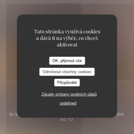
Tato stránka využívá cookies
a dává ti na výběr, co chceš
aktivovat
OK, přijmout vše
Odmítnout všechny cookies
Přizpůsobit
Zásady ochrany osobních údajů
undefined
BISTRONOMIQUE
23 PL. DE CHAMBRE 57000
METZ