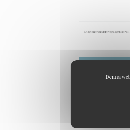
Enligt marknadsföringslagen har du
Denna webb