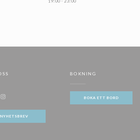
19:00 - 23:00
OSS
BOKNING
ter))
BOKA ETT BORD
ook ((öppnas i ett nytt fönster))
Instagram ((öppnas i ett nytt fönster))
NYHETSBREV