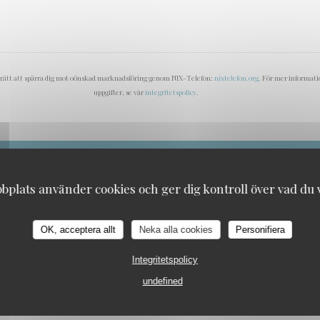
 rätt att spärra dig mot oönskad marknadsföring genom NIX-Telefon:
nixtelefon.org
. För mer informati
uppgifter, se vår
integritetspolicy
.
plats använder cookies och ger dig kontroll över vad du vi
OK, acceptera allt
Neka alla cookies
Personifiera
Integritetspolicy
undefined