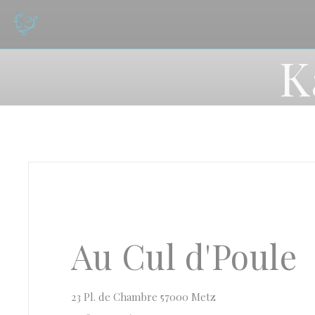
Cookie- hanteringspanel
K
Au Cul d'Poule
((öppnas i ett nytt fö
23 Pl. de Chambre 57000 Metz