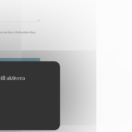
on om hur vi behandlar dina
ll aktivera