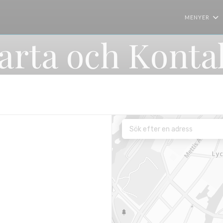
MENYER
arta och Konta
nster))