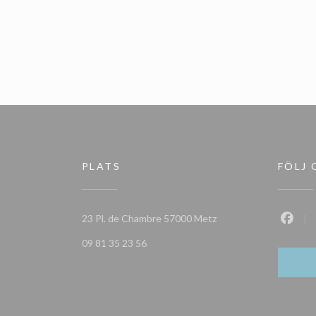
PLATS
FÖLJ 
((öppnas i ett nytt föns
23 Pl. de Chambre 57000 Metz
Faceb
09 81 35 23 56