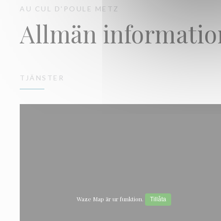
AU CUL D'POULE
METZ
Allmän informatio
TJÄNSTER
Waze Map är ur funktion.
Tillåta